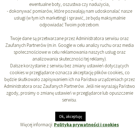
ewentualne boty, oszustwa czy nadużycia,
- dokonywać pomiarów, które pozwalają nam udoskonalać nasze
usługi (w tym ich marketing) i sprawić, że będą maksymalnie
odpowiadać Twoim potrzebom.
Twoje dane są przetwarzane przez Administratora serwisu oraz
Dodaj komentarz
Zaufanych Partnerów (m.in. Google w celu analizy ruchu oraz media
społecznościowe w celu reklamowania naszych usług oraz
analizowania skuteczności tej reklamy).
Musisz się
zalogować
, aby móc dodać komentarz.
Dalsze korzystanie z serwisu bez zmiany ustawień dotyczących
cookies w przeglądarce oznacza akceptację plików cookies, co
będzie skutkowało zapisywaniem ich na Państwa urządzeniach przez
Administratora oraz Zaufanych Partnerów. Jeśli nie wyrażają Państwo
zgody, prosimy o zmianę ustawień w przeglądarce lub opuszczenie
Dumnie wspierane przez WordPressa
Regulamin
Polityka "cookies"
serwisu.
Ok, akceptuję
Więcej informacji:
Polityka prywatności i cookies