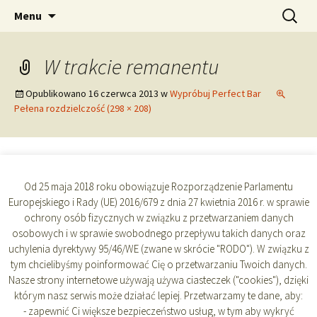
Profesjonalne inwentaryzacje alkoholi
Przeskocz
Szukaj:
Perfect Bar
Menu
do
treści
W trakcie remanentu
Opublikowano
16 czerwca 2013
w
Wypróbuj Perfect Bar
Pełena rozdzielczość (298 × 208)
→
Następny
Od 25 maja 2018 roku obowiązuje Rozporządzenie Parlamentu
Europejskiego i Rady (UE) 2016/679 z dnia 27 kwietnia 2016 r. w sprawie
ochrony osób fizycznych w związku z przetwarzaniem danych
osobowych i w sprawie swobodnego przepływu takich danych oraz
uchylenia dyrektywy 95/46/WE (zwane w skrócie "RODO"). W związku z
tym chcielibyśmy poinformować Cię o przetwarzaniu Twoich danych.
Nasze strony internetowe używają używa ciasteczek ("cookies"), dzięki
którym nasz serwis może działać lepiej. Przetwarzamy te dane, aby:
- zapewnić Ci większe bezpieczeństwo usług, w tym aby wykryć